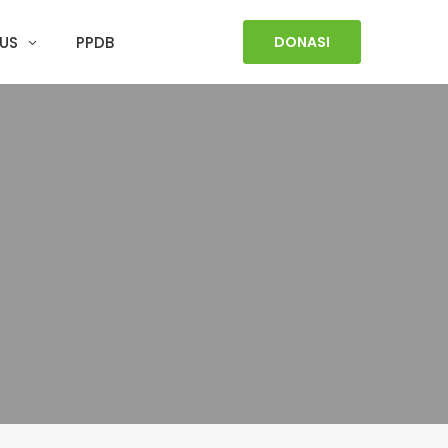
US
PPDB
DONASI