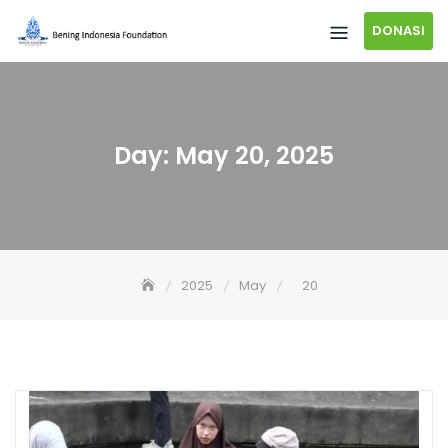
DONASI
Day:
May 20, 2025
2025
May
20