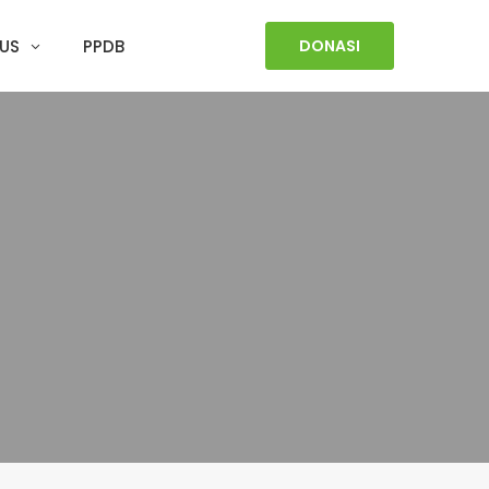
US
PPDB
DONASI