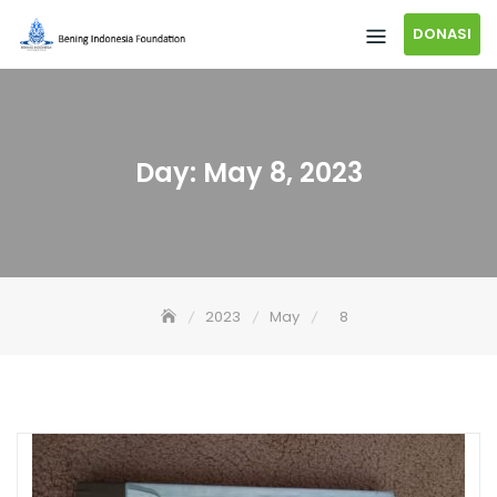
DONASI
Day:
May 8, 2023
2023
May
8