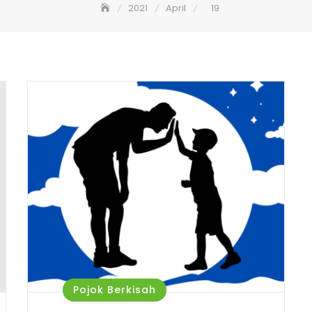
2021
April
19
Pojok Berkisah