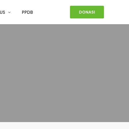
US
PPDB
DONASI