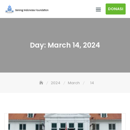
DONASI
Day:
March 14, 2024
2024
March
14