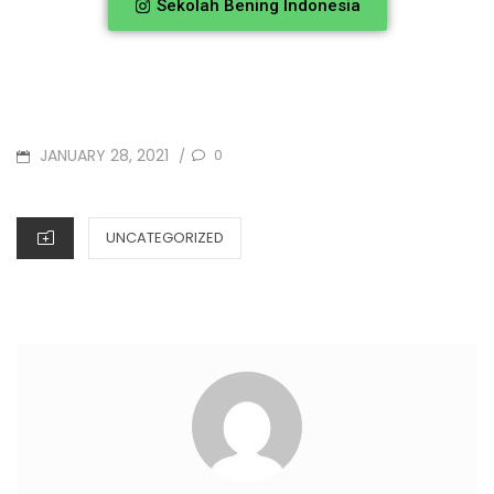
Sekolah Bening Indonesia
JANUARY 28, 2021
0
/
UNCATEGORIZED