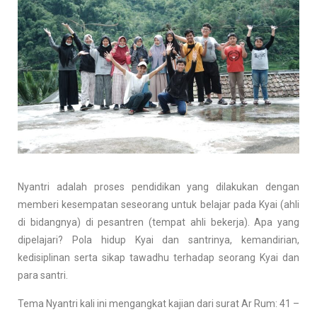
Nyantri adalah proses pendidikan yang dilakukan dengan
memberi kesempatan seseorang untuk belajar pada Kyai (ahli
di bidangnya) di pesantren (tempat ahli bekerja). Apa yang
dipelajari? Pola hidup Kyai dan santrinya, kemandirian,
kedisiplinan serta sikap tawadhu terhadap seorang Kyai dan
para santri.
Tema Nyantri kali ini mengangkat kajian dari surat Ar Rum: 41 –