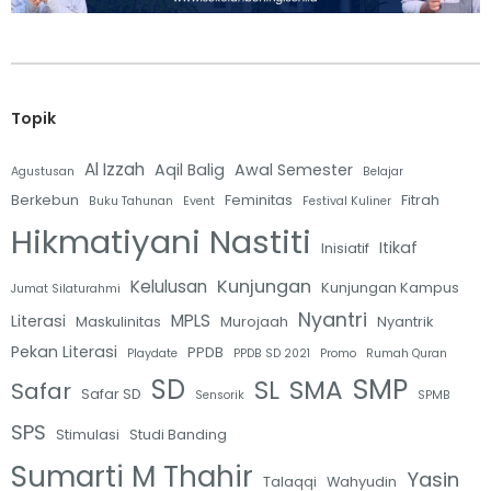
Topik
Al Izzah
Aqil Balig
Awal Semester
Agustusan
Belajar
Berkebun
Feminitas
Fitrah
Buku Tahunan
Event
Festival Kuliner
Hikmatiyani Nastiti
Itikaf
Inisiatif
Kunjungan
Kelulusan
Kunjungan Kampus
Jumat Silaturahmi
Nyantri
MPLS
Literasi
Maskulinitas
Murojaah
Nyantrik
Pekan Literasi
PPDB
Playdate
PPDB SD 2021
Promo
Rumah Quran
SMP
SD
SL
SMA
Safar
Safar SD
Sensorik
SPMB
SPS
Stimulasi
Studi Banding
Sumarti M Thahir
Yasin
Talaqqi
Wahyudin