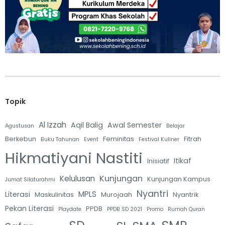
Topik
Al Izzah
Aqil Balig
Awal Semester
Agustusan
Belajar
Berkebun
Feminitas
Fitrah
Buku Tahunan
Event
Festival Kuliner
Hikmatiyani Nastiti
Itikaf
Inisiatif
Kunjungan
Kelulusan
Kunjungan Kampus
Jumat Silaturahmi
Nyantri
MPLS
Literasi
Maskulinitas
Murojaah
Nyantrik
Pekan Literasi
PPDB
Playdate
PPDB SD 2021
Promo
Rumah Quran