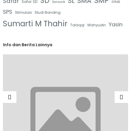
SMP
SD
SL
SMA
Safar
Safar SD
Sensorik
SPMB
SPS
Stimulasi
Studi Banding
Sumarti M Thahir
Yasin
Talaqqi
Wahyudin
Info dan Berita Lainnya