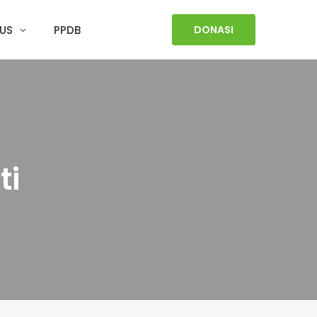
US
PPDB
DONASI
ti