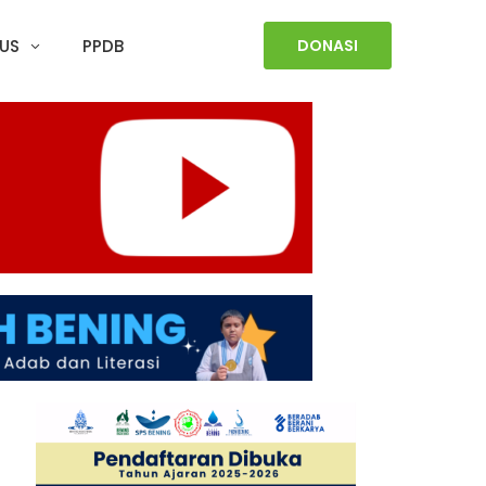
US
PPDB
DONASI