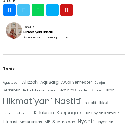
Share
Penulis
Hikmatiyani Nastiti
Ketua Yayasan Bening Indonesia
Topik
Al Izzah
Aqil Balig
Awal Semester
Agustusan
Belajar
Berkebun
Feminitas
Fitrah
Buku Tahunan
Event
Festival Kuliner
Hikmatiyani Nastiti
Itikaf
Inisiatif
Kunjungan
Kelulusan
Kunjungan Kampus
Jumat Silaturahmi
Nyantri
MPLS
Literasi
Maskulinitas
Murojaah
Nyantrik