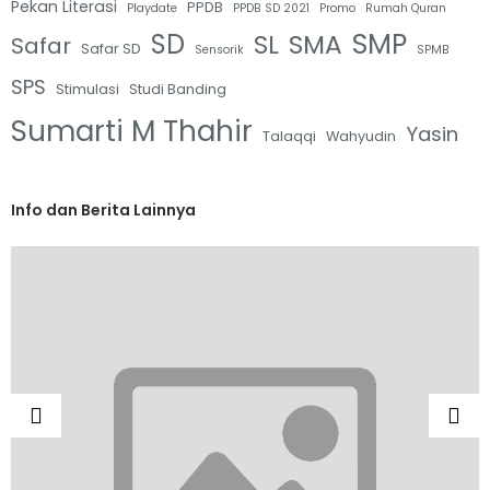
Pekan Literasi
PPDB
Playdate
PPDB SD 2021
Promo
Rumah Quran
SMP
SD
SL
SMA
Safar
Safar SD
Sensorik
SPMB
SPS
Stimulasi
Studi Banding
Sumarti M Thahir
Yasin
Talaqqi
Wahyudin
Info dan Berita Lainnya