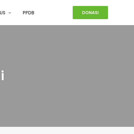
US
PPDB
DONASI
i