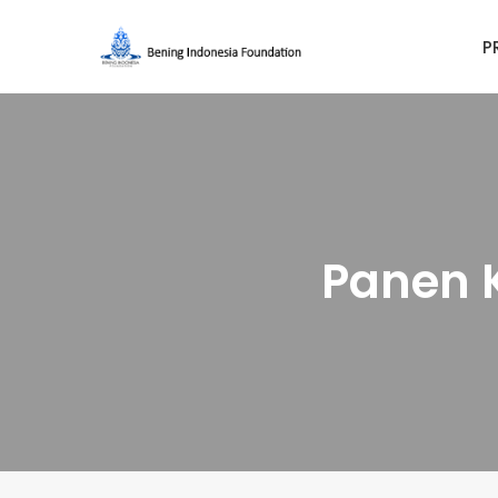
P
Panen 