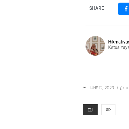
SHARE
Hikmatiyan
Ketua Yay
JUNE 12, 2023
0
/
SD