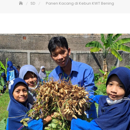
SD
Panen Kacang di Kebun KWT Bening