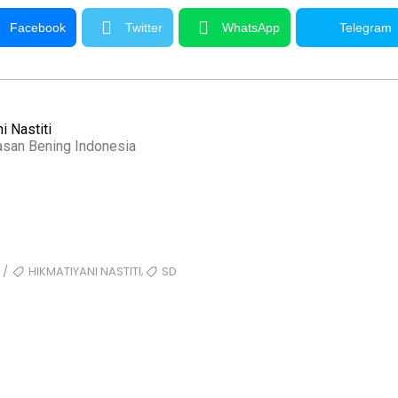
Facebook
Twitter
WhatsApp
Telegram
i Nastiti
asan Bening Indonesia
,
HIKMATIYANI NASTITI
SD
/