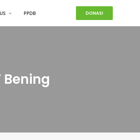
US
PPDB
DONASI
 Bening