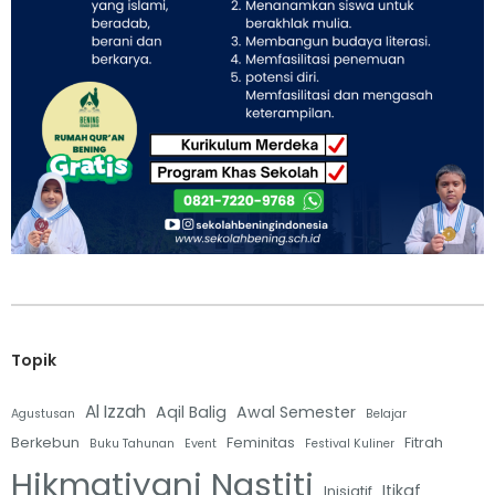
Topik
Al Izzah
Aqil Balig
Awal Semester
Agustusan
Belajar
Berkebun
Feminitas
Fitrah
Buku Tahunan
Event
Festival Kuliner
Hikmatiyani Nastiti
Itikaf
Inisiatif