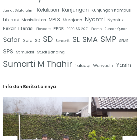
Kunjungan
Kelulusan
Kunjungan Kampus
Jumat Silaturahmi
Nyantri
MPLS
Literasi
Maskulinitas
Murojaah
Nyantrik
Pekan Literasi
PPDB
Playdate
PPDB SD 2021
Promo
Rumah Quran
SMP
SD
SL
SMA
Safar
Safar SD
Sensorik
SPMB
SPS
Stimulasi
Studi Banding
Sumarti M Thahir
Yasin
Talaqqi
Wahyudin
Info dan Berita Lainnya