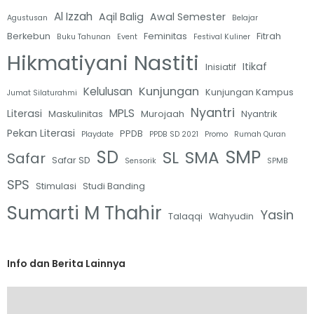
Al Izzah
Aqil Balig
Awal Semester
Agustusan
Belajar
Berkebun
Feminitas
Fitrah
Buku Tahunan
Event
Festival Kuliner
Hikmatiyani Nastiti
Itikaf
Inisiatif
Kunjungan
Kelulusan
Kunjungan Kampus
Jumat Silaturahmi
Nyantri
MPLS
Literasi
Maskulinitas
Murojaah
Nyantrik
Pekan Literasi
PPDB
Playdate
PPDB SD 2021
Promo
Rumah Quran
SMP
SD
SL
SMA
Safar
Safar SD
Sensorik
SPMB
SPS
Stimulasi
Studi Banding
Sumarti M Thahir
Yasin
Talaqqi
Wahyudin
Info dan Berita Lainnya