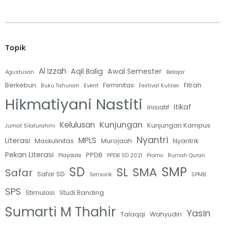
Topik
Al Izzah
Aqil Balig
Awal Semester
Agustusan
Belajar
Berkebun
Feminitas
Fitrah
Buku Tahunan
Event
Festival Kuliner
Hikmatiyani Nastiti
Itikaf
Inisiatif
Kunjungan
Kelulusan
Kunjungan Kampus
Jumat Silaturahmi
Nyantri
MPLS
Literasi
Maskulinitas
Murojaah
Nyantrik
Pekan Literasi
PPDB
Playdate
PPDB SD 2021
Promo
Rumah Quran
SMP
SD
SL
SMA
Safar
Safar SD
Sensorik
SPMB
SPS
Stimulasi
Studi Banding
Sumarti M Thahir
Yasin
Talaqqi
Wahyudin