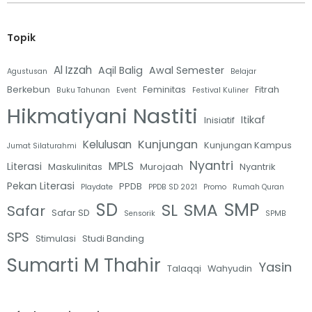
Topik
Al Izzah
Aqil Balig
Awal Semester
Agustusan
Belajar
Berkebun
Feminitas
Fitrah
Buku Tahunan
Event
Festival Kuliner
Hikmatiyani Nastiti
Itikaf
Inisiatif
Kunjungan
Kelulusan
Kunjungan Kampus
Jumat Silaturahmi
Nyantri
MPLS
Literasi
Maskulinitas
Murojaah
Nyantrik
Pekan Literasi
PPDB
Playdate
PPDB SD 2021
Promo
Rumah Quran
SMP
SD
SL
SMA
Safar
Safar SD
Sensorik
SPMB
SPS
Stimulasi
Studi Banding
Sumarti M Thahir
Yasin
Talaqqi
Wahyudin