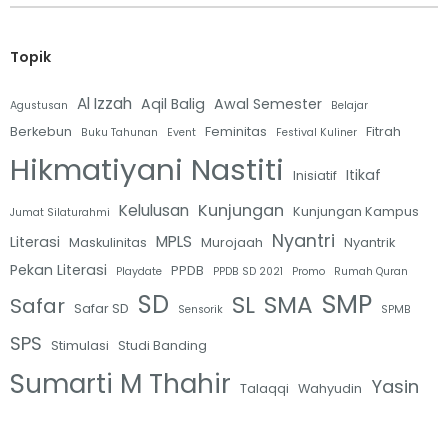
Topik
Al Izzah
Aqil Balig
Awal Semester
Agustusan
Belajar
Berkebun
Feminitas
Fitrah
Buku Tahunan
Event
Festival Kuliner
Hikmatiyani Nastiti
Itikaf
Inisiatif
Kunjungan
Kelulusan
Kunjungan Kampus
Jumat Silaturahmi
Nyantri
MPLS
Literasi
Maskulinitas
Murojaah
Nyantrik
Pekan Literasi
PPDB
Playdate
PPDB SD 2021
Promo
Rumah Quran
SMP
SD
SL
SMA
Safar
Safar SD
Sensorik
SPMB
SPS
Stimulasi
Studi Banding
Sumarti M Thahir
Yasin
Talaqqi
Wahyudin