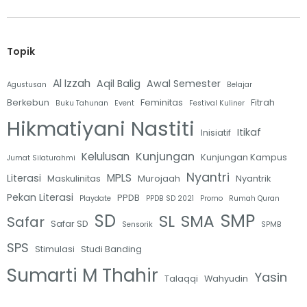
Topik
Al Izzah
Aqil Balig
Awal Semester
Agustusan
Belajar
Berkebun
Feminitas
Fitrah
Buku Tahunan
Event
Festival Kuliner
Hikmatiyani Nastiti
Itikaf
Inisiatif
Kunjungan
Kelulusan
Kunjungan Kampus
Jumat Silaturahmi
Nyantri
MPLS
Literasi
Maskulinitas
Murojaah
Nyantrik
Pekan Literasi
PPDB
Playdate
PPDB SD 2021
Promo
Rumah Quran
SMP
SD
SL
SMA
Safar
Safar SD
Sensorik
SPMB
SPS
Stimulasi
Studi Banding
Sumarti M Thahir
Yasin
Talaqqi
Wahyudin