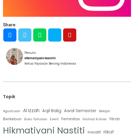
Share
Penulis
Hikmatiyani Nastiti
Ketua Yayasan Bening Indonesia
Topik
Al Izzah
Aqil Balig
Awal Semester
Agustusan
Belajar
Berkebun
Feminitas
Fitrah
Buku Tahunan
Event
Festival Kuliner
Hikmatiyani Nastiti
Itikaf
Inisiatif