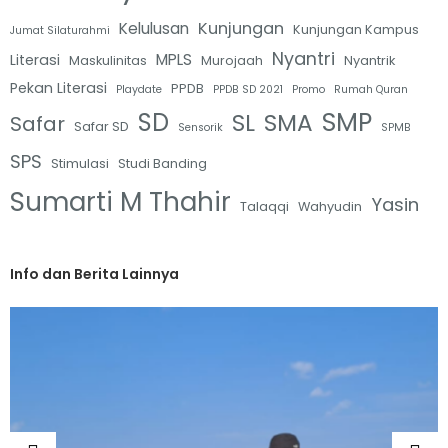
Kunjungan
Kelulusan
Kunjungan Kampus
Jumat Silaturahmi
Nyantri
MPLS
Literasi
Maskulinitas
Murojaah
Nyantrik
Pekan Literasi
PPDB
Playdate
PPDB SD 2021
Promo
Rumah Quran
SMP
SD
SL
SMA
Safar
Safar SD
Sensorik
SPMB
SPS
Stimulasi
Studi Banding
Sumarti M Thahir
Yasin
Talaqqi
Wahyudin
Info dan Berita Lainnya