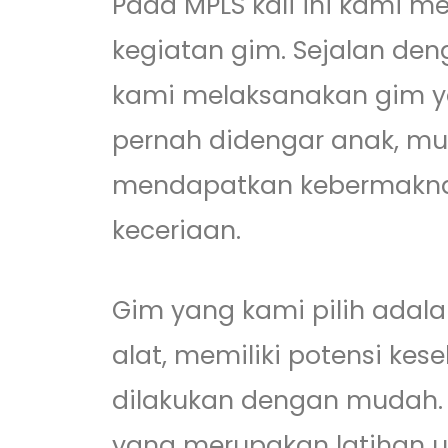
Pada MPLS kali ini kami 
kegiatan gim. Sejalan d
kami melaksanakan gim ya
pernah didengar anak, mu
mendapatkan kebermakn
keceriaan.
Gim yang kami pilih adala
alat, memiliki potensi ke
dilakukan dengan mudah.
yang merupakan latihan u