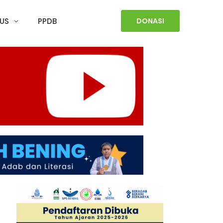
US
PPDB
DONASI