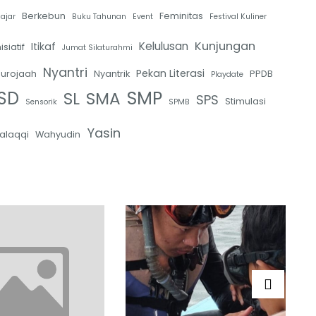
Berkebun
Feminitas
lajar
Buku Tahunan
Event
Festival Kuliner
Kunjungan
Kelulusan
Itikaf
nisiatif
Jumat Silaturahmi
Nyantri
Pekan Literasi
urojaah
Nyantrik
PPDB
Playdate
SMP
SD
SL
SMA
SPS
Stimulasi
Sensorik
SPMB
Yasin
alaqqi
Wahyudin