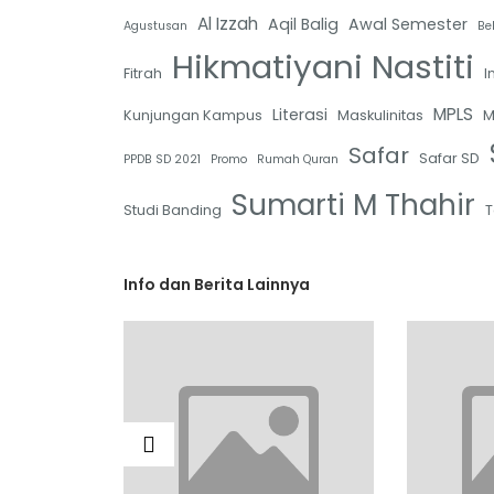
Al Izzah
Aqil Balig
Awal Semester
Agustusan
Be
Hikmatiyani Nastiti
Fitrah
I
MPLS
Literasi
Kunjungan Kampus
Maskulinitas
M
Safar
Safar SD
PPDB SD 2021
Promo
Rumah Quran
Sumarti M Thahir
Studi Banding
T
Info dan Berita Lainnya